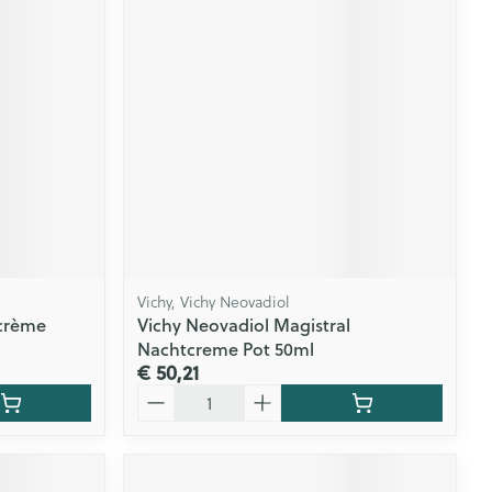
rende
Parfums en
geurproducten
Vichy, Vichy Neovadiol
crème
Vichy Neovadiol Magistral
CBD
Nachtcreme Pot 50ml
€ 50,21
Aantal