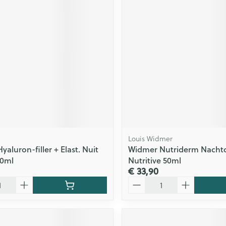
ging
Supplementen
Insectenwe
Mondmaskers
middelen
issen
 -
id
id
Louis Widmer
yaluron-filler + Elast. Nuit
Widmer Nutriderm Nacht
Zelfbruiner
Scheren
50ml
Nutritive 50ml
€ 33,90
Aantal