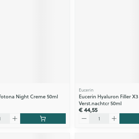
Eucerin
yfotona Night Creme 50ml
Eucerin Hyaluron Filler X3 
Verst.nachtcr 50ml
€ 44,55
Aantal