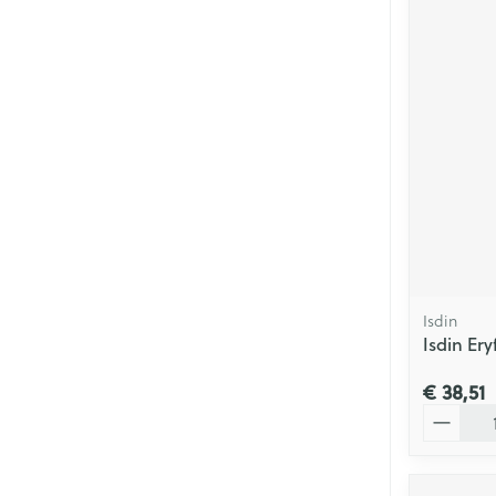
Isdin
Isdin Er
€ 38,51
Aantal