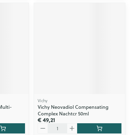
Vichy
ulti-
Vichy Neovadiol Compensating
Complex Nachtcr 50ml
€ 49,21
Aantal