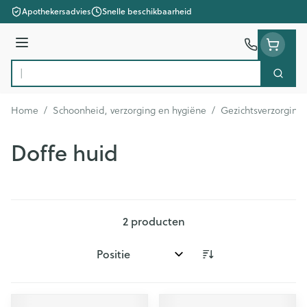
Ga naar de inhoud
Apothekersadvies
Snelle beschikbaarheid
Menu
Zoek
Product, merk, categorie...
Home
/
Schoonheid, verzorging en hygiëne
/
Gezichtsverzorging
Doffe huid
2
producten
Sorteer op: