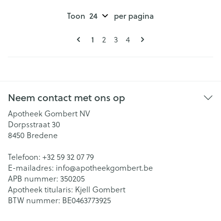
Toon
per pagina
Pagina's
U lees momenteel pagina
1
Pagina
Pagina
Pagina
2
3
4
Neem contact met ons op
Apotheek Gombert NV
Dorpsstraat 30
8450
Bredene
Telefoon:
+32 59 32 07 79
E-mailadres:
info@
apotheekgombert.be
APB nummer:
350205
Apotheek titularis:
Kjell Gombert
BTW nummer:
BE0463773925