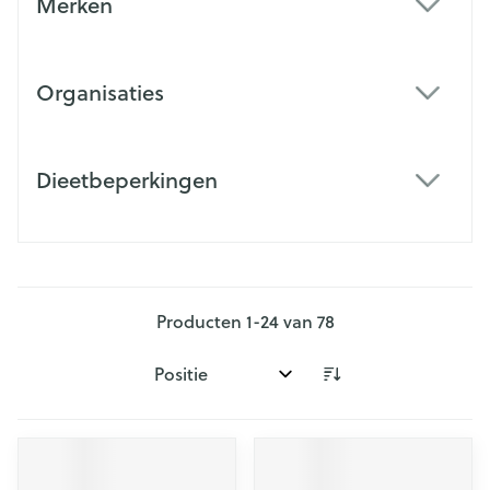
Merken
filter
Organisaties
filter
Dieetbeperkingen
filter
Producten
1
-
24
van
78
Sorteer op: