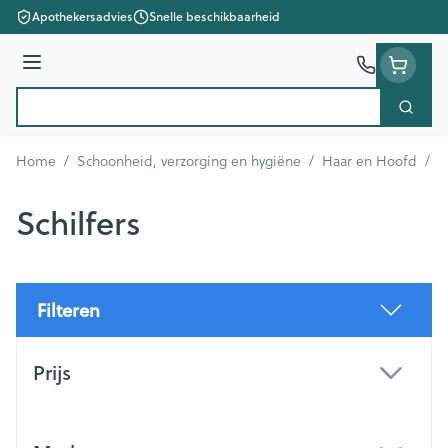
Ga naar de inhoud
Apothekersadvies
Snelle beschikbaarheid
Menu
Zoek
Product, merk, categorie...
Home
/
Schoonheid, verzorging en hygiëne
/
Haar en Hoofd
/
S
Schilfers
Filteren
Doorgaan naar productlijst
Prijs
filter