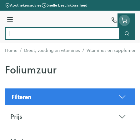
Ga naar de inhoud
Apothekersadvies
Snelle beschikbaarheid
Menu
Zoek
Product, merk, categorie...
Home
/
Dieet, voeding en vitamines
/
Vitamines en supplement
Foliumzuur
Filteren
Doorgaan naar productlijst
Prijs
filter