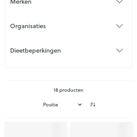
Merken
filter
Organisaties
filter
Dieetbeperkingen
filter
18
producten
Sorteer op: