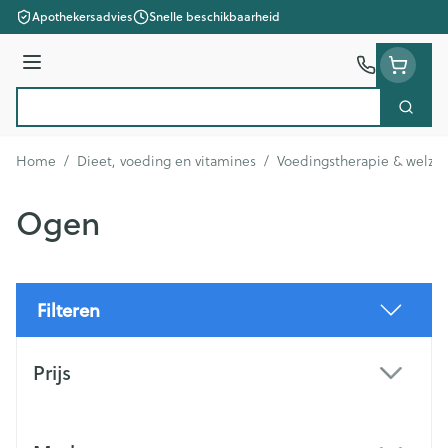
Ga naar de inhoud
Apothekersadvies
Snelle beschikbaarheid
Menu
Zoek
Product, merk, categorie...
Home
/
Dieet, voeding en vitamines
/
Voedingstherapie & welzij
Ogen
Filteren
Doorgaan naar productlijst
Prijs
filter