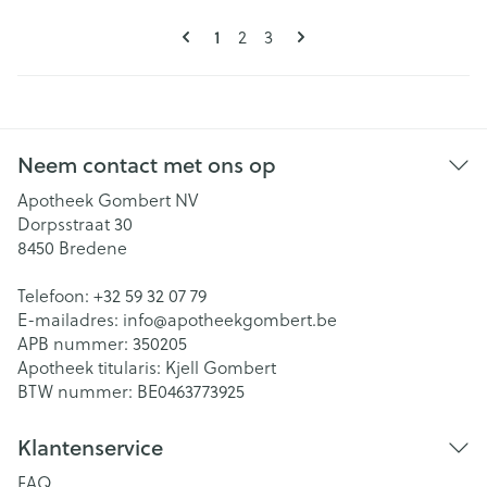
Pagina's
U lees momenteel pagina
Pagina
Pagina
1
2
3
Neem contact met ons op
Apotheek Gombert NV
Dorpsstraat 30
8450
Bredene
Telefoon:
+32 59 32 07 79
E-mailadres:
info@
apotheekgombert.be
APB nummer:
350205
Apotheek titularis:
Kjell Gombert
BTW nummer:
BE0463773925
Klantenservice
FAQ