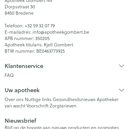
Apotheek Gombert NV
Dorpsstraat 30
8450
Bredene
Telefoon:
+32 59 32 07 79
E-mailadres:
info@
apotheekgombert.be
APB nummer:
350205
Apotheek titularis:
Kjell Gombert
BTW nummer:
BE0463773925
Klantenservice
FAQ
Uw apotheek
Over ons
Nuttige links
Gezondheidsnieuws
Apotheker
van wacht
Voorschrift
Zorgtarieven
Nieuwsbrief
Blijf op de hoogte van nieuwe producten en promoties