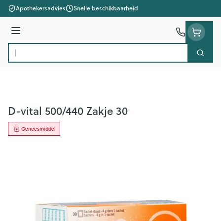
Ga naar de inhoud
Apothekersadvies
Snelle beschikbaarheid
Menu
Zoek
Product, merk, categorie...
D-vital 500/440 Zakje 30
Geneesmiddel