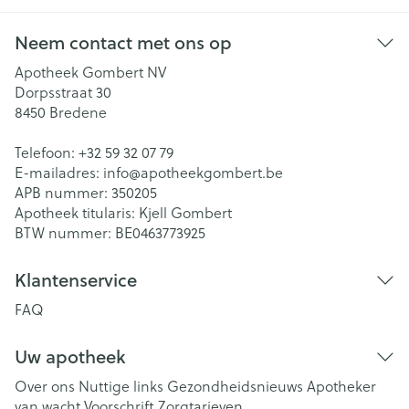
Neem contact met ons op
Apotheek Gombert NV
Dorpsstraat 30
8450
Bredene
Telefoon:
+32 59 32 07 79
E-mailadres:
info@
apotheekgombert.be
APB nummer:
350205
Apotheek titularis:
Kjell Gombert
BTW nummer:
BE0463773925
Klantenservice
FAQ
Uw apotheek
Over ons
Nuttige links
Gezondheidsnieuws
Apotheker
van wacht
Voorschrift
Zorgtarieven