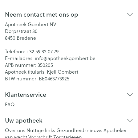
Neem contact met ons op
Apotheek Gombert NV
Dorpsstraat 30
8450
Bredene
Telefoon:
+32 59 32 07 79
E-mailadres:
info@
apotheekgombert.be
APB nummer:
350205
Apotheek titularis:
Kjell Gombert
BTW nummer:
BE0463773925
Klantenservice
FAQ
Uw apotheek
Over ons
Nuttige links
Gezondheidsnieuws
Apotheker
van wacht
Voorschrift
Zorgtarieven