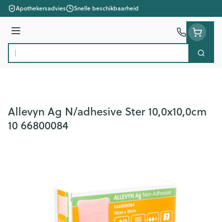
Ga naar de inhoud
Apothekersadvies
Snelle beschikbaarheid
Menu
Zoek
Product, merk, categorie...
Allevyn Ag N/adhesive Ster 10,0x10,0cm
10 66800084