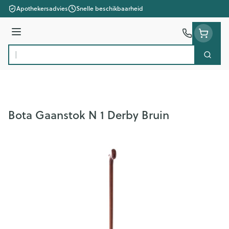
Ga naar de inhoud
Apothekersadvies
Snelle beschikbaarheid
Menu
Zoek
Product, merk, categorie...
Bota Gaanstok N 1 Derby Bruin