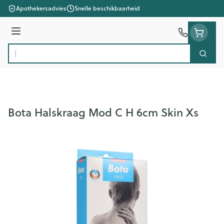
Ga naar de inhoud
Apothekersadvies
Snelle beschikbaarheid
Menu
Zoek
Product, merk, categorie...
Bota Halskraag Mod C H 6cm Skin Xs