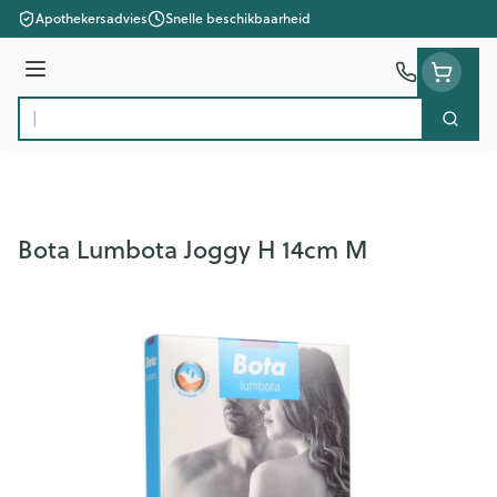
Ga naar de inhoud
Apothekersadvies
Snelle beschikbaarheid
Menu
Zoek
Product, merk, categorie...
Bota Lumbota Joggy H 14cm M