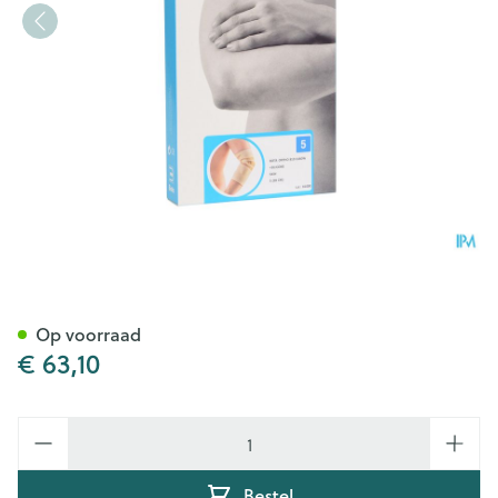
Bota Ortho Elbow 810 Skin N
Op voorraad
€ 63,10
Aantal
Bestel