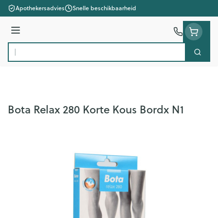
Ga naar de inhoud
Apothekersadvies
Snelle beschikbaarheid
Menu
Zoek
Product, merk, categorie...
Bota Relax 280 Korte Kous Bordx N1