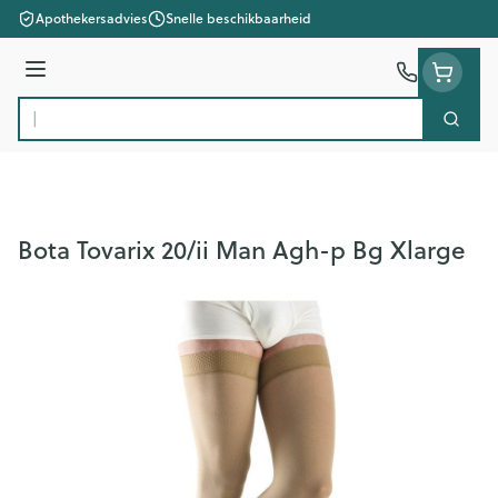
Ga naar de inhoud
Apothekersadvies
Snelle beschikbaarheid
Menu
Zoek
Product, merk, categorie...
Bota Tovarix 20/ii Man Agh-p Bg Xlarge