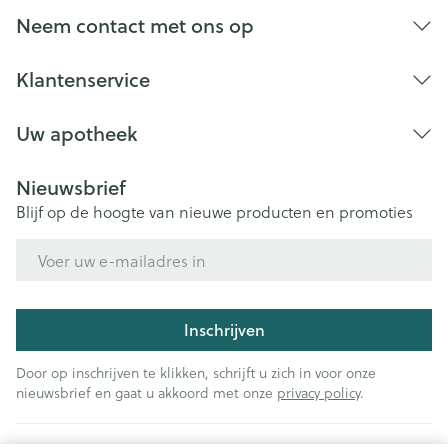
Bij onvakkundig gebruik en eigenmachtig
Neem contact met ons op
aangebrachte veranderingen vervalt elke
aansprakelijkheid.
Klantenservice
Uw apotheek
Nieuwsbrief
Blijf op de hoogte van nieuwe producten en promoties
E-mail adres
Inschrijven
Door op inschrijven te klikken, schrijft u zich in voor onze
nieuwsbrief en gaat u akkoord met onze
privacy policy
.