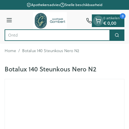
Dia 1 van 1
Ga naar de inhoud
Apothekersadvies
Snelle beschikbaarheid
0
0 artikelen
Menu
€ 0,00
Zoek
Product, merk, categorie...
Home
/
Botalux 140 Steunkous Nero N2
Botalux 140 Steunkous Nero N2