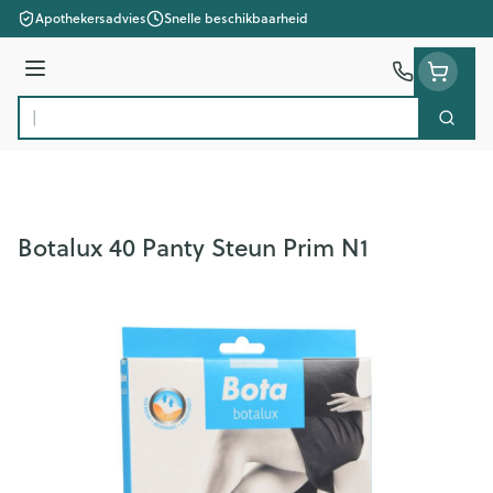
Ga naar de inhoud
Apothekersadvies
Snelle beschikbaarheid
Menu
Zoek
Product, merk, categorie...
Botalux 40 Panty Steun Prim N1