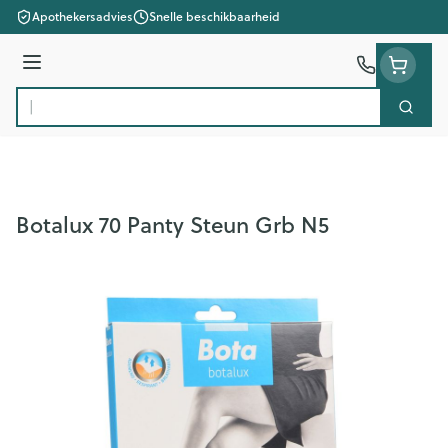
Ga naar de inhoud
Apothekersadvies
Snelle beschikbaarheid
Menu
Zoek
Product, merk, categorie...
Botalux 70 Panty Steun Grb N5