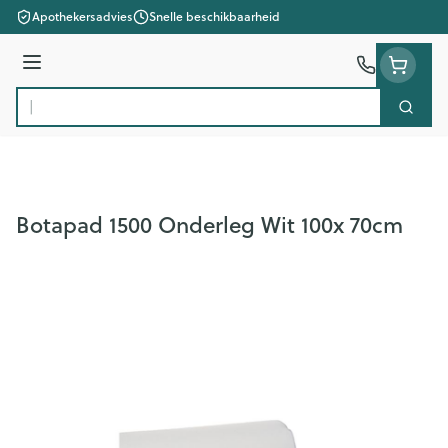
Ga naar de inhoud
Apothekersadvies
Snelle beschikbaarheid
Menu
Zoek
Product, merk, categorie...
Botapad 1500 Onderleg Wit 100x 70cm