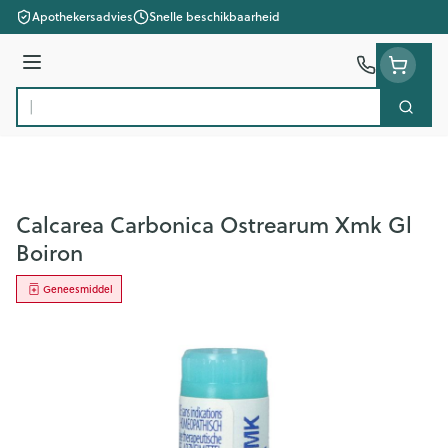
Ga naar de inhoud
Apothekersadvies
Snelle beschikbaarheid
Menu
Zoek
Product, merk, categorie...
Calcarea Carbonica Ostrearum Xmk Gl
Boiron
Geneesmiddel