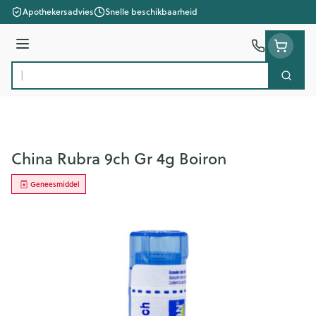
Ga naar de inhoud
Apothekersadvies
Snelle beschikbaarheid
Menu
Zoek
Product, merk, categorie...
China Rubra 9ch Gr 4g Boiron
Geneesmiddel