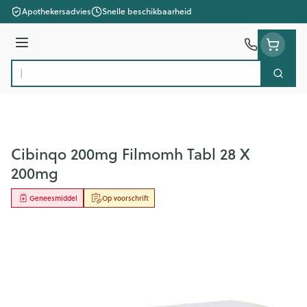
Ga naar de inhoud
Apothekersadvies
Snelle beschikbaarheid
Menu
Zoek
Product, merk, categorie...
Cibinqo 200mg Filmomh Tabl 28 X
200mg
Geneesmiddel
Op voorschrift