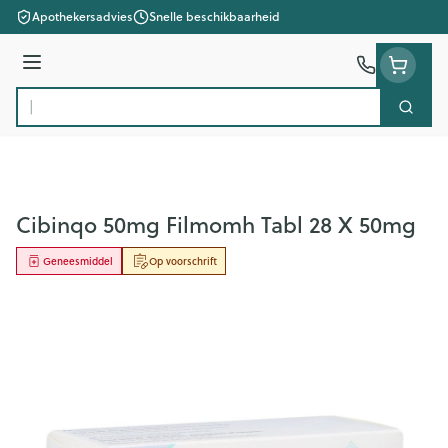
Ga naar de inhoud
Apothekersadvies
Snelle beschikbaarheid
Menu
Zoek
Product, merk, categorie...
Cibinqo 50mg Filmomh Tabl 28 X 50mg
Geneesmiddel
Op voorschrift