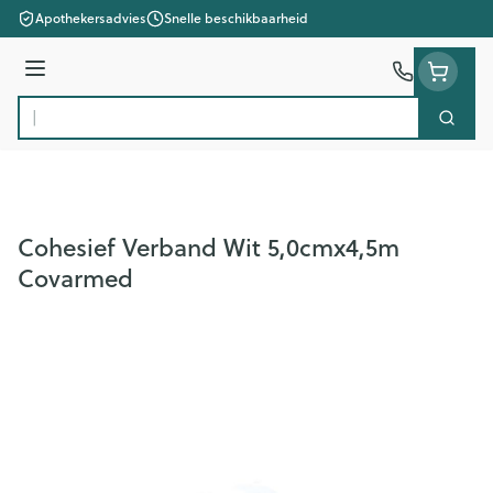
Ga naar de inhoud
Apothekersadvies
Snelle beschikbaarheid
Menu
Zoek
Product, merk, categorie...
Cohesief Verband Wit 5,0cmx4,5m
Covarmed