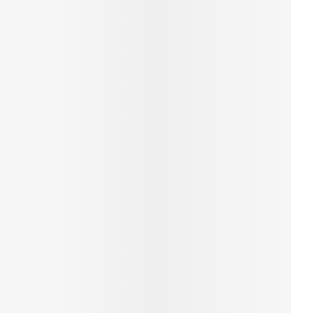
rende
Parfums en
geurproducten
CBD