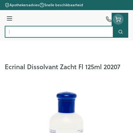
Ga naar de inhoud
Apothekersadvies
Snelle beschikbaarheid
Menu
Zoek
Product, merk, categorie...
Ecrinal Dissolvant Zacht Fl 125ml 20207