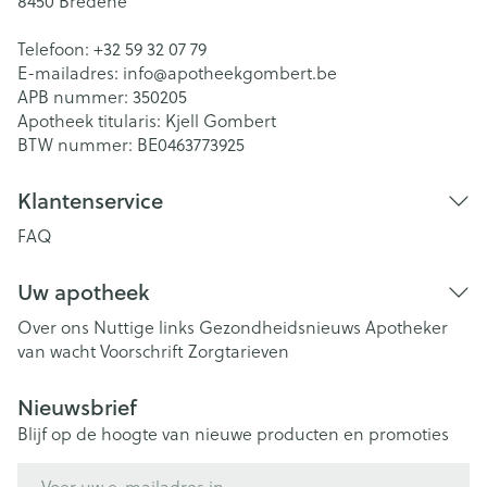
8450
Bredene
Telefoon:
+32 59 32 07 79
E-mailadres:
info@
apotheekgombert.be
APB nummer:
350205
Apotheek titularis:
Kjell Gombert
BTW nummer:
BE0463773925
Klantenservice
FAQ
Uw apotheek
Over ons
Nuttige links
Gezondheidsnieuws
Apotheker
van wacht
Voorschrift
Zorgtarieven
Nieuwsbrief
Blijf op de hoogte van nieuwe producten en promoties
E-mail adres