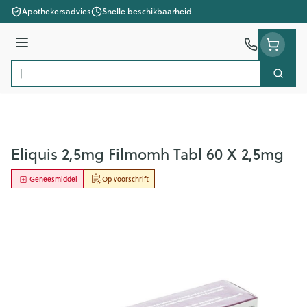
Ga naar de inhoud
Apothekersadvies
Snelle beschikbaarheid
Menu
Zoek
Product, merk, categorie...
Eliquis 2,5mg Filmomh Tabl 60 X 2,5mg
Geneesmiddel
Op voorschrift