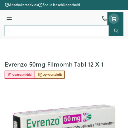
Ga naar de inhoud
Apothekersadvies
Snelle beschikbaarheid
Menu
Zoek
Product, merk, categorie...
Evrenzo 50mg Filmomh Tabl 12 X 1
Geneesmiddel
Op voorschrift