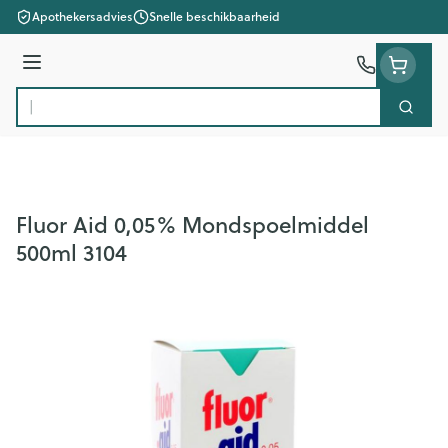
Ga naar de inhoud
Apothekersadvies
Snelle beschikbaarheid
Menu
Zoek
Product, merk, categorie...
Fluor Aid 0,05% Mondspoelmiddel
500ml 3104