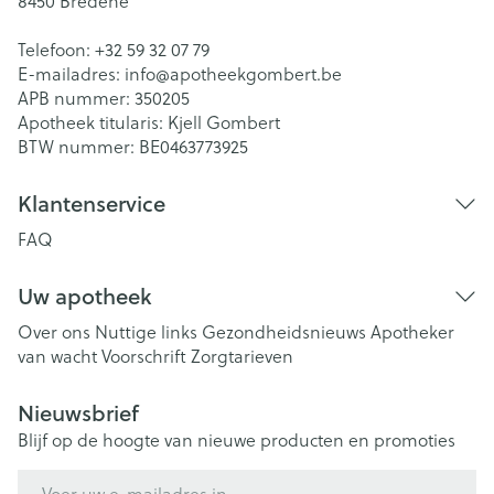
8450
Bredene
Telefoon:
+32 59 32 07 79
E-mailadres:
info@
apotheekgombert.be
APB nummer:
350205
Apotheek titularis:
Kjell Gombert
BTW nummer:
BE0463773925
Klantenservice
FAQ
Uw apotheek
Over ons
Nuttige links
Gezondheidsnieuws
Apotheker
van wacht
Voorschrift
Zorgtarieven
Nieuwsbrief
Blijf op de hoogte van nieuwe producten en promoties
E-mail adres