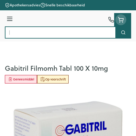
Ga naar de inhoud
Apothekersadvies
Snelle beschikbaarheid
Menu
Zoek
Product, merk, categorie...
Gabitril Filmomh Tabl 100 X 10mg
Geneesmiddel
Op voorschrift