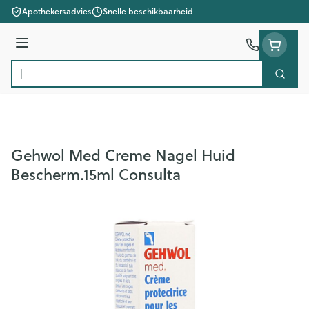
Ga naar de inhoud
Apothekersadvies
Snelle beschikbaarheid
Menu
Zoek
Product, merk, categorie...
Gehwol Med Creme Nagel Huid
Bescherm.15ml Consulta