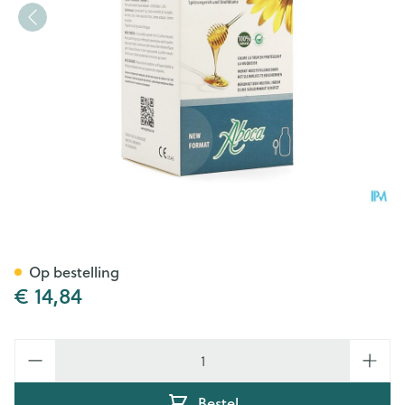
Grintuss Siroop Volw 180g A
Op bestelling
€ 14,84
Aantal
Bestel