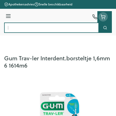
Ga naar de inhoud
Apothekersadvies
Snelle beschikbaarheid
Menu
Zoek
Product, merk, categorie...
Gum Trav-ler Interdent.borsteltje 1,6mm
6 1614m6