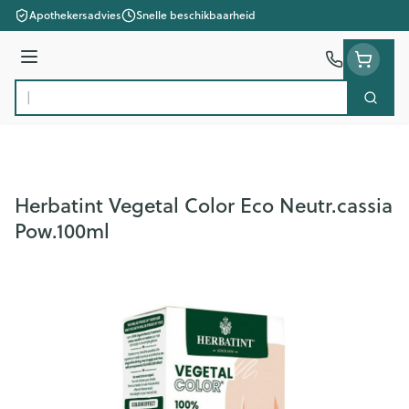
Ga naar de inhoud
Apothekersadvies
Snelle beschikbaarheid
Menu
Zoek
Product, merk, categorie...
Herbatint Vegetal Color Eco Neutr.cassia
Pow.100ml