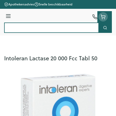
Ga naar de inhoud
Apothekersadvies
Snelle beschikbaarheid
Menu
Zoek
Product, merk, categorie...
Intoleran Lactase 20 000 Fcc Tabl 50