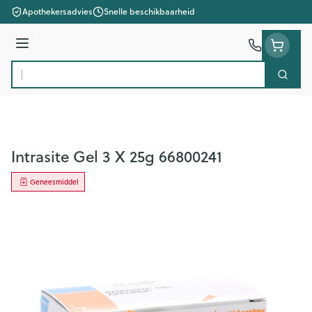
Ga naar de inhoud
Apothekersadvies
Snelle beschikbaarheid
Menu
Zoek
Product, merk, categorie...
Intrasite Gel 3 X 25g 66800241
Geneesmiddel