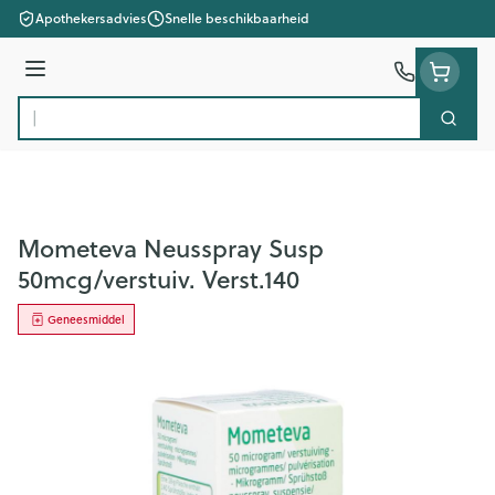
Ga naar de inhoud
Apothekersadvies
Snelle beschikbaarheid
Menu
Zoek
Product, merk, categorie...
Mometeva Neusspray Susp
50mcg/verstuiv. Verst.140
Geneesmiddel