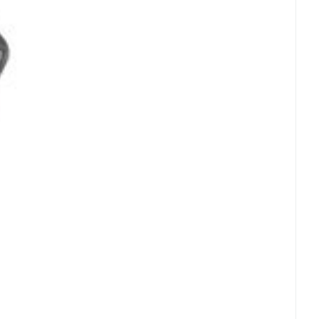
rende
Parfums en
geurproducten
CBD