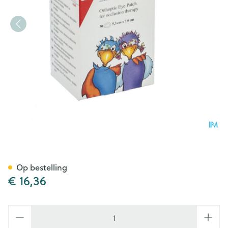
Opticlude 3m Boys&girls Mi
Op bestelling
€ 16,36
Aantal