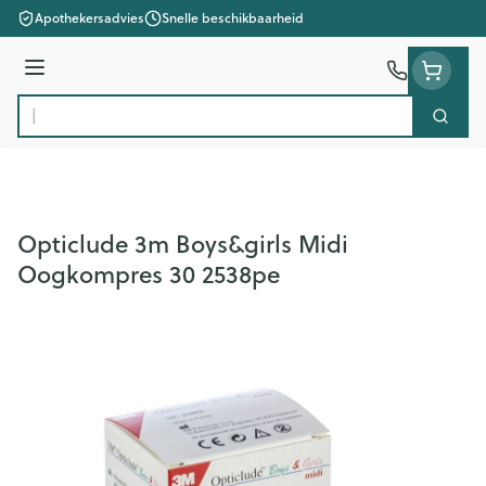
Ga naar de inhoud
Apothekersadvies
Snelle beschikbaarheid
Menu
Zoek
Product, merk, categorie...
Opticlude 3m Boys&girls Midi
Oogkompres 30 2538pe