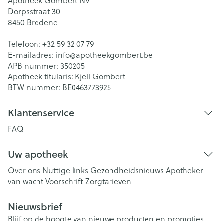
Apotheek Gombert NV
Dorpsstraat 30
8450
Bredene
Telefoon:
+32 59 32 07 79
E-mailadres:
info@
apotheekgombert.be
APB nummer:
350205
Apotheek titularis:
Kjell Gombert
BTW nummer:
BE0463773925
Klantenservice
FAQ
Uw apotheek
Over ons
Nuttige links
Gezondheidsnieuws
Apotheker
van wacht
Voorschrift
Zorgtarieven
Nieuwsbrief
Blijf op de hoogte van nieuwe producten en promoties