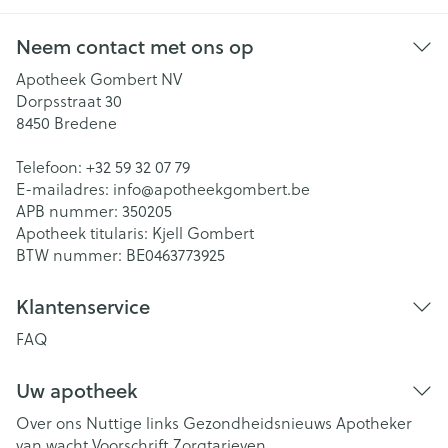
Neem contact met ons op
Apotheek Gombert NV
Dorpsstraat 30
8450
Bredene
Telefoon:
+32 59 32 07 79
E-mailadres:
info@
apotheekgombert.be
APB nummer:
350205
Apotheek titularis:
Kjell Gombert
BTW nummer:
BE0463773925
Klantenservice
FAQ
Uw apotheek
Over ons
Nuttige links
Gezondheidsnieuws
Apotheker
van wacht
Voorschrift
Zorgtarieven