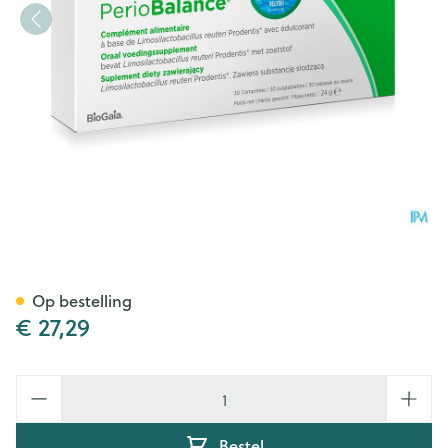
Periobalance Zuigtabl 30
Op bestelling
€ 27,29
Aantal
Bestel