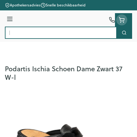
Ga naar de inhoud
Apothekersadvies
Snelle beschikbaarheid
Menu
Zoek
Product, merk, categorie...
Podartis Ischia Schoen Dame Zwart 37
W-l