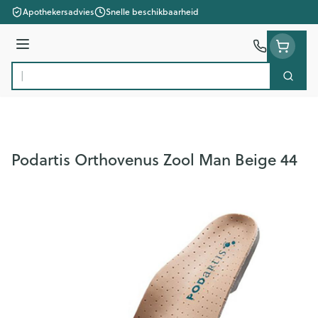
Ga naar de inhoud
Apothekersadvies
Snelle beschikbaarheid
Menu
Zoek
Product, merk, categorie...
Podartis Orthovenus Zool Man Beige 44