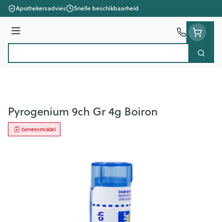
Ga naar de inhoud
Apothekersadvies
Snelle beschikbaarheid
Menu
Zoek
Product, merk, categorie...
Pyrogenium 9ch Gr 4g Boiron
Geneesmiddel