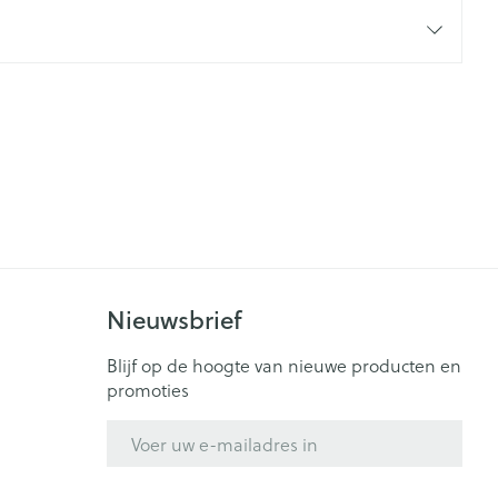
rende
Parfums en
geurproducten
Nieuwsbrief
CBD
Blijf op de hoogte van nieuwe producten en
promoties
E-mail adres