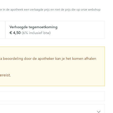
Toon meer
je in de apotheek een verlaagde prijs en niet de prijs die op onze webshop
Diagnosetesten en
stress
Vlooien en teken
Mond en keel
meetapparatuur
Oren
Zuigtabletten
Verhoogde tegemoetkoming
Alcoholtest
g
Oordopjes
€ 4,50
(6% inclusief btw)
herapie -
Mond, muil of snavel
en -druppels
Spray - oplossing
Bloeddrukmeter
ls
Oorreiniging
Cholesteroltest
zen
Oordruppels
Hartslagmeter
ulpmiddelen
 Na beoordeling door de apotheker kan je het komen afhalen
Toon meer
ereist.
herming
Hygiëne
Ergonomie
nning en -
Aambeien
s
Bad en douche
Ademhaling en zuurstof
je
Badkamer