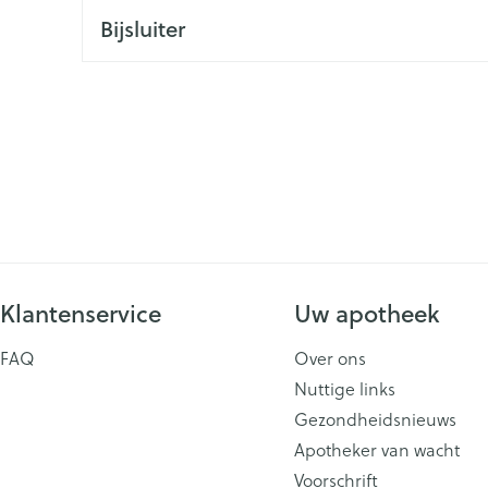
Bijsluiter
ging
Supplementen
Insectenwe
Mondmaskers
middelen
issen
 -
id
id
Klantenservice
Uw apotheek
Zelfbruiner
Scheren
FAQ
Over ons
Nuttige links
Gezondheidsnieuws
Apotheker van wacht
Voorschrift