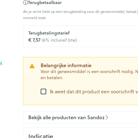
Terugbetaalbaar
0+ categorie
Als je recht hebt op een terugbetaling voor dit geneesmiddel, betaal 
Wondzorg
EHBO
vermeld staat.
ie
ven
Homeopathie
Spieren en gewrichten
Gemoed en 
Ogen
Neus
Neus
Ogen
eneeskunde categorie
Vilt
Podologie
n
Ooginfecties
Tabletten
Terugbetalingstarief
Spray
Oogspoelin
€ 7,57
(6% inclusief btw)
Handschoenen
Cold - Hot t
Oren
Ogen
Anti allergische en anti
Neussprays 
 en EHBO categorie
denborstels
Oogdruppe
warm/koud
inflammatoire middelen
al
Wondhelend
los
Creme - gel
Verbanddo
 antiviraal
Ontzwellende middelen
insecten categorie
Brandwonden
 pluimen
Accessoires
Belangrijke informatie
Droge ogen
Medische h
Glaucoom
Voor dit geneesmiddel is een voorschrift nodig.
Toon meer
en betalen.
ddelen categorie
Toon meer
Toon meer
Ik weet dat dit product een voorschrift v
en
e en
Nagels
Diabetes
Zonnebesc
Stoma
Hart- en bloedvaten
Bloedverdu
stolling
Bekijk alle producten van Sandoz
eelt en
Nagellak
Bloedglucosemeter
Aftersun
Stomazakje
len
Kalk- en schimmelnagels
Teststrips en naalden
Lippen
Stomaplaat
spray
ires
Indicatie