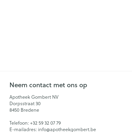
Gezichtsverzor
Pillendozen en
accessoires
Pigmentstoorn
Gevoelige huid
geïrriteerde hu
Gemengde hu
Doffe huid
Toon meer
Neem contact met ons op
Snurken
Apotheek Gombert NV
Dorpsstraat 30
8450
Bredene
Telefoon:
+32 59 32 07 79
E-mailadres:
info@
apotheekgombert.be