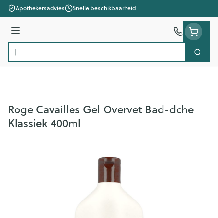
Ga naar de inhoud
Apothekersadvies
Snelle beschikbaarheid
Menu
Zoek
Product, merk, categorie...
Roge Cavailles Gel Overvet Bad-dche
Klassiek 400ml