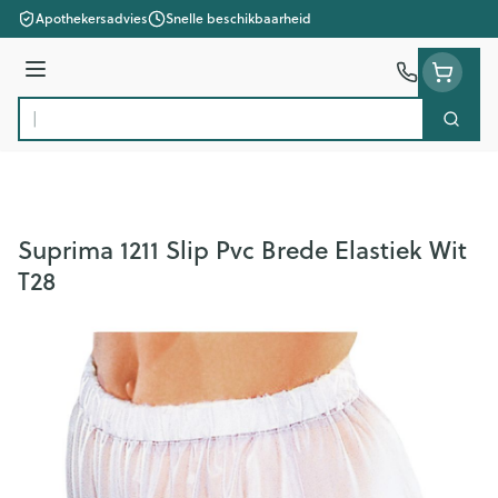
Ga naar de inhoud
Apothekersadvies
Snelle beschikbaarheid
Menu
Zoek
Product, merk, categorie...
Suprima 1211 Slip Pvc Brede Elastiek Wit
T28