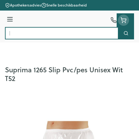
Ga naar de inhoud
Apothekersadvies
Snelle beschikbaarheid
Menu
Zoek
Product, merk, categorie...
Suprima 1265 Slip Pvc/pes Unisex Wit
T52