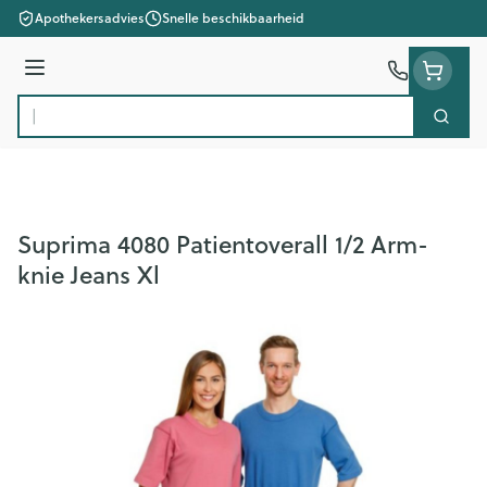
Ga naar de inhoud
Apothekersadvies
Snelle beschikbaarheid
Menu
Zoek
Product, merk, categorie...
Suprima 4080 Patientoverall 1/2 Arm-
knie Jeans Xl